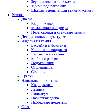
Зеркала для ванных комнат
Тумбы под раковину
Шкафы и пеналы для ванных комнат
Ремонт
Двери
Входные двери
Межкомнатные двери
Перегородки и стеновые панели
Декоративные штукатурки
Изделия из камня
Бассейны и фонтаны
Колонны и молдинги
Лестницы из камня
Мойки и раковины
Подоконники
Столешницы
Ступени
Краски
Напольные покрытия
Кварц-винил
Ламинат
Линолеум
Паркетная доска
Пробковые покрытия
Обои