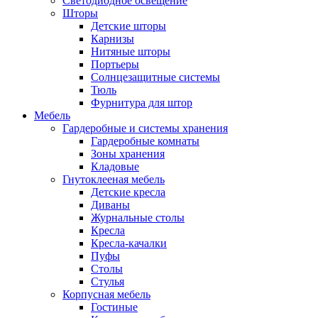
Светодиодное освещение
Шторы
Детские шторы
Карнизы
Нитяные шторы
Портьеры
Солнцезащитные системы
Тюль
Фурнитура для штор
Мебель
Гардеробные и системы хранения
Гардеробные комнаты
Зоны хранения
Кладовые
Гнутоклееная мебель
Детские кресла
Диваны
Журнальные столы
Кресла
Кресла-качалки
Пуфы
Столы
Стулья
Корпусная мебель
Гостиные