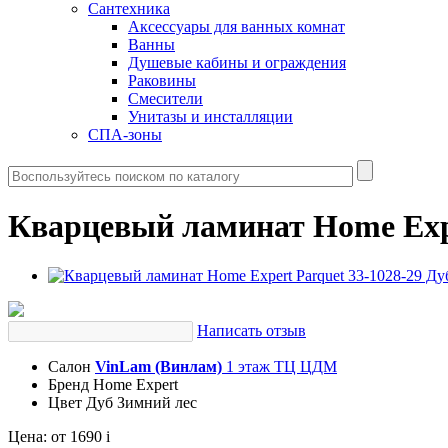
Сантехника
Аксессуары для ванных комнат
Ванны
Душевые кабины и ограждения
Раковины
Смесители
Унитазы и инсталляции
СПА-зоны
Кварцевый ламинат Home Expe
Написать отзыв
Салон
VinLam (Винлам)
1 этаж ТЦ ЦДМ
Бренд
Home Expert
Цвет
Дуб Зимний лес
Цена:
от 1690
i