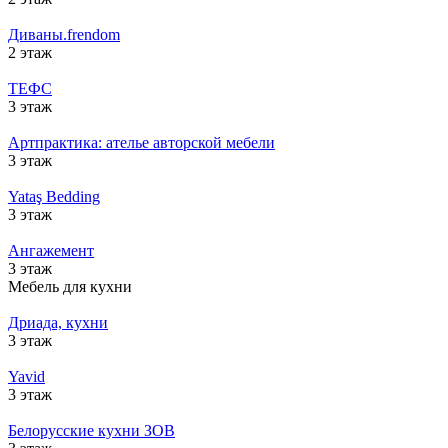
Диваны.frendom
2 этаж
ТЕФС
3 этаж
Артпрактика: ателье авторской мебели
3 этаж
Yataş Bedding
3 этаж
Ангажемент
3 этаж
Мебель для кухни
Дриада, кухни
3 этаж
Yavid
3 этаж
Белорусские кухни ЗОВ