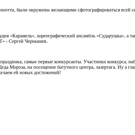
инотти, были окружены желающими сфотографироваться всей се
.
тудия «Карамель», хореографический ансамбль «Сударушка», а 
Т» - Сергей Чернышев.
раздника, самые первые конкурсанты. Участники конкурса, наб
да Мороза, на посещение батутного центра, лазертага. Ну а гла
 желаем ей новых достижений!