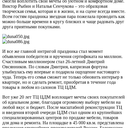
смогли воплотить свои мечты об уютном и комфортном доме.
Виктор Рыбин и Наталья Сенчукова – это образцовая
творческая семья, которая и в жизни, и на сцене всегда вместе.
Всем гостям праздника звездная пара пожелала проводить как
можно больше времени в кругу близких и чаще радовать друг
друга приятными покупками.
И все же главной интригой праздника стал момент
объявления победителя и вручения сертификата на миллион.
Счастливым миллионером стал 26-летний Дмитрий
Овсянников. По словам Дмитрия, капризная фортуна
улыбнулась ему впервые и подарила ощущение настоящего
чуда. Теперь его семья сможет не только обновить интерьер в
квартире, но и сделать ремонт, приобретая в течение года
товары в любом из салонов ТЦ ЦДМ.
Вот уже 20 лет ТЦ ЦДМ воплощает мечты своих покупателей
об идеальном доме, благодаря огромному выбору мебели на
любой вкус и бюджет. После масштабной реконструкции ТЦ
и введения второй очереди ЦДМ стал одним из крупнейших
специализированных центров по продаже мебели, товаров
для дома и ремонта. На площадке в 45 000 кв.м. представлена
продукция крупнейших производителей России, Белоруссии,