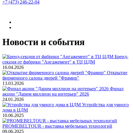
+7 (473)
246-22-04
Новости и события
Бренд-
секция от фабрики "Ангажемент" в ТЦ ЦДМ
16.04.2026
Открытие
фирменного салона дверей "Фрамир"
13.03.2026
Финал
акции "Дарим миллион на интерьер" 2026
24.01.2026
Устройства для умного
дома в ЦДМ
10.06.2025
PROMEBELTOUR - выставка мебельных технологий
09.06.2025