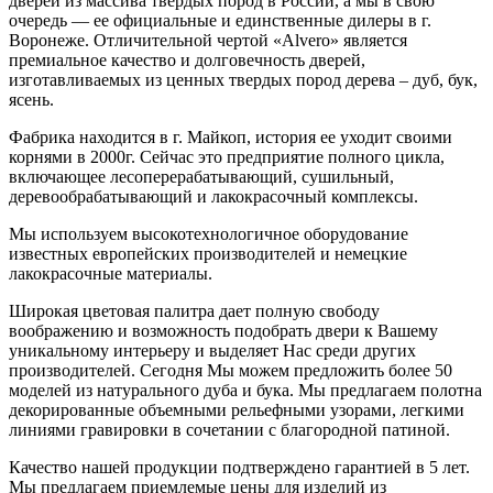
дверей из массива твердых пород в России, а мы в свою
очередь — ее официальные и единственные дилеры в г.
Воронеже. Отличительной чертой «Alvero» является
премиальное качество и долговечность дверей,
изготавливаемых из ценных твердых пород дерева – дуб, бук,
ясень.
Фабрика находится в г. Майкоп, история ее уходит своими
корнями в 2000г. Сейчас это предприятие полного цикла,
включающее лесоперерабатывающий, сушильный,
деревообрабатывающий и лакокрасочный комплексы.
Мы используем высокотехнологичное оборудование
известных европейских производителей и немецкие
лакокрасочные материалы.
Широкая цветовая палитра дает полную свободу
воображению и возможность подобрать двери к Вашему
уникальному интерьеру и выделяет Нас среди других
производителей. Сегодня Мы можем предложить более 50
моделей из натурального дуба и бука. Мы предлагаем полотна
декорированные объемными рельефными узорами, легкими
линиями гравировки в сочетании с благородной патиной.
Качество нашей продукции подтверждено гарантией в 5 лет.
Мы предлагаем приемлемые цены для изделий из