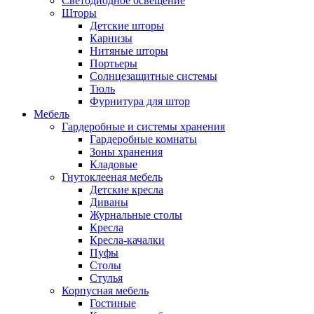
Светодиодное освещение
Шторы
Детские шторы
Карнизы
Нитяные шторы
Портьеры
Солнцезащитные системы
Тюль
Фурнитура для штор
Мебель
Гардеробные и системы хранения
Гардеробные комнаты
Зоны хранения
Кладовые
Гнутоклееная мебель
Детские кресла
Диваны
Журнальные столы
Кресла
Кресла-качалки
Пуфы
Столы
Стулья
Корпусная мебель
Гостиные