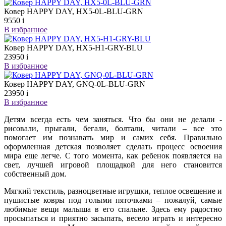
Ковер HAPPY DAY, HX5-0L-BLU-GRN
9550
i
В избранное
Ковер HAPPY DAY, HX5-H1-GRY-BLU
23950
i
В избранное
Ковер HAPPY DAY, GNQ-0L-BLU-GRN
23950
i
В избранное
Детям всегда есть чем заняться. Что бы они не делали -
рисовали, прыгали, бегали, болтали, читали – все это
помогает им познавать мир и самих себя. Правильно
оформленная детская позволяет сделать процесс освоения
мира еще легче. С того момента, как ребенок появляется на
свет, лучшей игровой площадкой для него становится
собственный дом.
Мягкий текстиль, разноцветные игрушки, теплое освещение и
пушистые ковры под голыми пяточками – пожалуй, самые
любимые вещи малыша в его спальне. Здесь ему радостно
просыпаться и приятно засыпать, весело играть и интересно