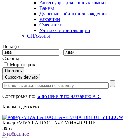
Аксессуары для ванных комнат
Ванны
Душевые кабины и ограждения
Раковины
Смесители
Унитазы и инсталляции
СПА-зоны
Цена (
i
)
-
Салоны
Мир ковров
Сортировка по:
▲
по цене
▼
по названию А-Я
Ковры в детскую
Ковер «VIVA LA DACHA» CV04A-DBLUE...
3955
i
В избранное