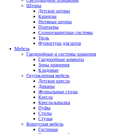
Светодиодное освещение
Шторы
Детские шторы
Карнизы
Нитяные шторы
Портьеры
Солнцезащитные системы
Тюль
Фурнитура для штор
Мебель
Гардеробные и системы хранения
Гардеробные комнаты
Зоны хранения
Кладовые
Гнутоклееная мебель
Детские кресла
Диваны
Журнальные столы
Кресла
Кресла-качалки
Пуфы
Столы
Стулья
Корпусная мебель
Гостиные