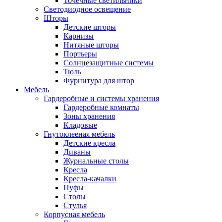
Точечные светильники
Светодиодное освещение
Шторы
Детские шторы
Карнизы
Нитяные шторы
Портьеры
Солнцезащитные системы
Тюль
Фурнитура для штор
Мебель
Гардеробные и системы хранения
Гардеробные комнаты
Зоны хранения
Кладовые
Гнутоклееная мебель
Детские кресла
Диваны
Журнальные столы
Кресла
Кресла-качалки
Пуфы
Столы
Стулья
Корпусная мебель