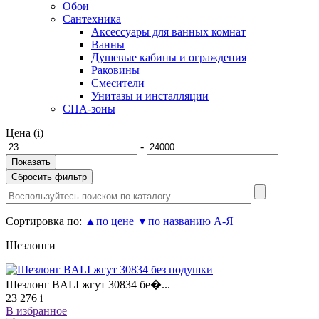
Обои
Сантехника
Аксессуары для ванных комнат
Ванны
Душевые кабины и ограждения
Раковины
Смесители
Унитазы и инсталляции
СПА-зоны
Цена (
i
)
-
Сортировка по:
▲
по цене
▼
по названию А-Я
Шезлонги
Шезлонг BALI жгут 30834 бе�...
23 276
i
В избранное