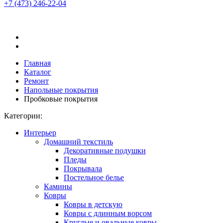
+7 (473)
246-22-04
Главная
Каталог
Ремонт
Напольные покрытия
Пробковые покрытия
Категории:
Интерьер
Домашний текстиль
Декоративные подушки
Пледы
Покрывала
Постельное белье
Камины
Ковры
Ковры в детскую
Ковры с длинным ворсом
Круглые и овальные ковры