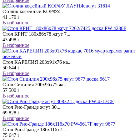
В избранное
Столик кофейный КОРФУ...
41 170
i
В избранное
Стол КРИТ 180х86х78 жгут 7...
43 498
i
В избранное
Стол КАРЕЛИЯ 203х91х76 ка...
50 644
i
В избранное
Стол Сицилия 200х96х75 жг...
57 500
i
В избранное
Стол Рио-Гранде жгут 30...
69 828
i
В избранное
Стол Рио-Гранде 186х116х7...
75 647
i