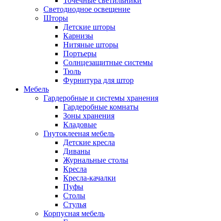
Точечные светильники
Светодиодное освещение
Шторы
Детские шторы
Карнизы
Нитяные шторы
Портьеры
Солнцезащитные системы
Тюль
Фурнитура для штор
Мебель
Гардеробные и системы хранения
Гардеробные комнаты
Зоны хранения
Кладовые
Гнутоклееная мебель
Детские кресла
Диваны
Журнальные столы
Кресла
Кресла-качалки
Пуфы
Столы
Стулья
Корпусная мебель