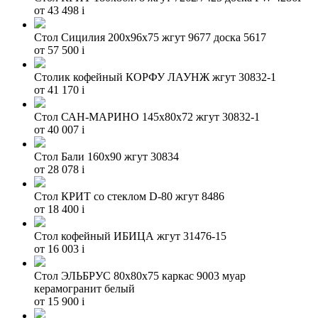
от 43 498
i
Стол Сицилия 200х96х75 жгут 9677 доска 5617
от 57 500
i
Столик кофейный КОРФУ ЛАУНЖ жгут 30832-1
от 41 170
i
Стол САН-МАРИНО 145х80х72 жгут 30832-1
от 40 007
i
Стол Бали 160х90 жгут 30834
от 28 078
i
Стол КРИТ со стеклом D-80 жгут 8486
от 18 400
i
Стол кофейный ИБИЦА жгут 31476-15
от 16 003
i
Стол ЭЛЬБРУС 80х80х75 каркас 9003 муар
керамогранит белый
от 15 900
i