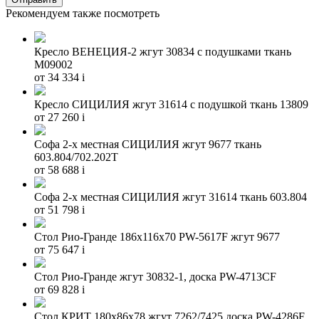
Рекомендуем также посмотреть
Кресло ВЕНЕЦИЯ-2 жгут 30834 с подушками ткань
M09002
от 34 334
i
Кресло СИЦИЛИЯ жгут 31614 с подушкой ткань 13809
от 27 260
i
Софа 2-х местная СИЦИЛИЯ жгут 9677 ткань
603.804/702.202Т
от 58 688
i
Софа 2-х местная СИЦИЛИЯ жгут 31614 ткань 603.804
от 51 798
i
Стол Рио-Гранде 186х116х70 PW-5617F жгут 9677
от 75 647
i
Стол Рио-Гранде жгут 30832-1, доска PW-4713CF
от 69 828
i
Стол КРИТ 180х86х78 жгут 7262/7425 доска PW-4286F