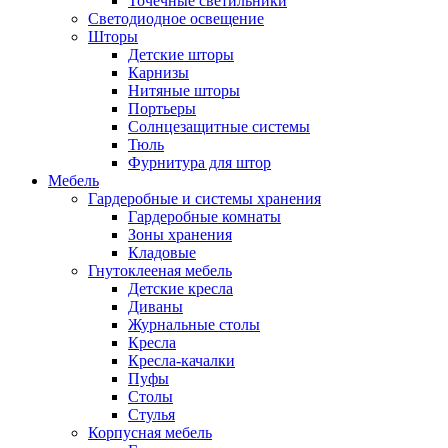
Точечные светильники
Светодиодное освещение
Шторы
Детские шторы
Карнизы
Нитяные шторы
Портьеры
Солнцезащитные системы
Тюль
Фурнитура для штор
Мебель
Гардеробные и системы хранения
Гардеробные комнаты
Зоны хранения
Кладовые
Гнутоклееная мебель
Детские кресла
Диваны
Журнальные столы
Кресла
Кресла-качалки
Пуфы
Столы
Стулья
Корпусная мебель