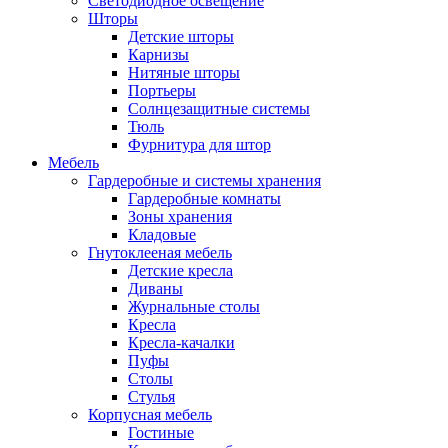
Светодиодное освещение
Шторы
Детские шторы
Карнизы
Нитяные шторы
Портьеры
Солнцезащитные системы
Тюль
Фурнитура для штор
Мебель
Гардеробные и системы хранения
Гардеробные комнаты
Зоны хранения
Кладовые
Гнутоклееная мебель
Детские кресла
Диваны
Журнальные столы
Кресла
Кресла-качалки
Пуфы
Столы
Стулья
Корпусная мебель
Гостиные