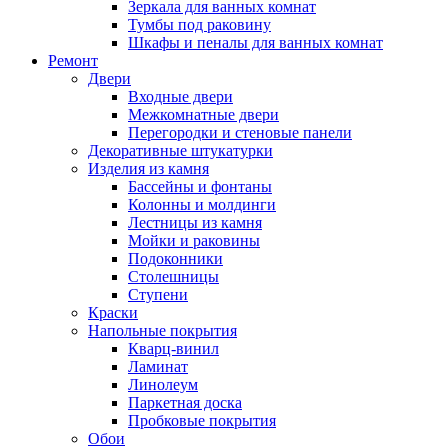
Зеркала для ванных комнат
Тумбы под раковину
Шкафы и пеналы для ванных комнат
Ремонт
Двери
Входные двери
Межкомнатные двери
Перегородки и стеновые панели
Декоративные штукатурки
Изделия из камня
Бассейны и фонтаны
Колонны и молдинги
Лестницы из камня
Мойки и раковины
Подоконники
Столешницы
Ступени
Краски
Напольные покрытия
Кварц-винил
Ламинат
Линолеум
Паркетная доска
Пробковые покрытия
Обои