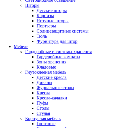
Светодиодное освещение
Шторы
Детские шторы
Карнизы
Нитяные шторы
Портьеры
Солнцезащитные системы
Тюль
Фурнитура для штор
Мебель
Гардеробные и системы хранения
Гардеробные комнаты
Зоны хранения
Кладовые
Гнутоклееная мебель
Детские кресла
Диваны
Журнальные столы
Кресла
Кресла-качалки
Пуфы
Столы
Стулья
Корпусная мебель
Гостиные