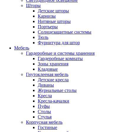
Светодиодное освещение
Шторы
Детские шторы
Карнизы
Нитяные шторы
Портьеры
Солнцезащитные системы
Тюль
Фурнитура для штор
Мебель
Гардеробные и системы хранения
Гардеробные комнаты
Зоны хранения
Кладовые
Гнутоклееная мебель
Детские кресла
Диваны
Журнальные столы
Кресла
Кресла-качалки
Пуфы
Столы
Стулья
Корпусная мебель
Гостиные