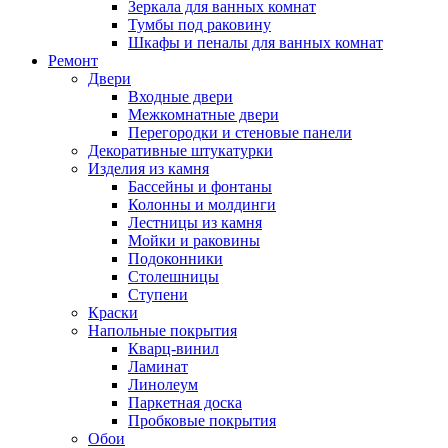
Зеркала для ванных комнат
Тумбы под раковину
Шкафы и пеналы для ванных комнат
Ремонт
Двери
Входные двери
Межкомнатные двери
Перегородки и стеновые панели
Декоративные штукатурки
Изделия из камня
Бассейны и фонтаны
Колонны и молдинги
Лестницы из камня
Мойки и раковины
Подоконники
Столешницы
Ступени
Краски
Напольные покрытия
Кварц-винил
Ламинат
Линолеум
Паркетная доска
Пробковые покрытия
Обои