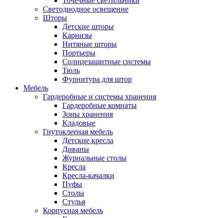
Точечные светильники
Светодиодное освещение
Шторы
Детские шторы
Карнизы
Нитяные шторы
Портьеры
Солнцезащитные системы
Тюль
Фурнитура для штор
Мебель
Гардеробные и системы хранения
Гардеробные комнаты
Зоны хранения
Кладовые
Гнутоклееная мебель
Детские кресла
Диваны
Журнальные столы
Кресла
Кресла-качалки
Пуфы
Столы
Стулья
Корпусная мебель