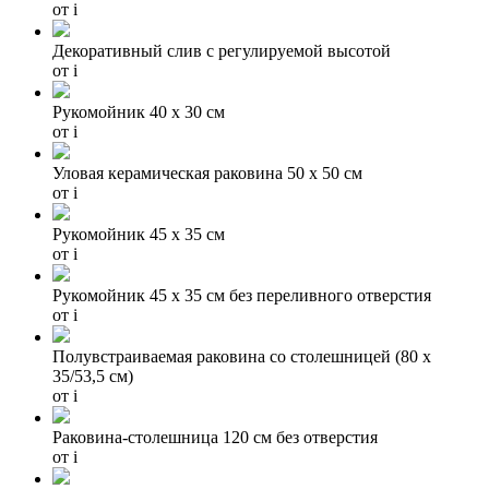
от
i
Декоративный слив с регулируемой высотой
от
i
Рукомойник 40 х 30 см
от
i
Уловая керамическая раковина 50 х 50 см
от
i
Рукомойник 45 х 35 см
от
i
Рукомойник 45 х 35 см без переливного отверстия
от
i
Полувстраиваемая раковина со столешницей (80 x
35/53,5 см)
от
i
Раковина-столешница 120 см без отверстия
от
i