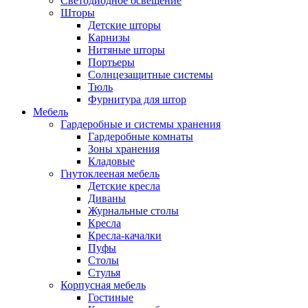
Светодиодное освещение
Шторы
Детские шторы
Карнизы
Нитяные шторы
Портьеры
Солнцезащитные системы
Тюль
Фурнитура для штор
Мебель
Гардеробные и системы хранения
Гардеробные комнаты
Зоны хранения
Кладовые
Гнутоклееная мебель
Детские кресла
Диваны
Журнальные столы
Кресла
Кресла-качалки
Пуфы
Столы
Стулья
Корпусная мебель
Гостиные