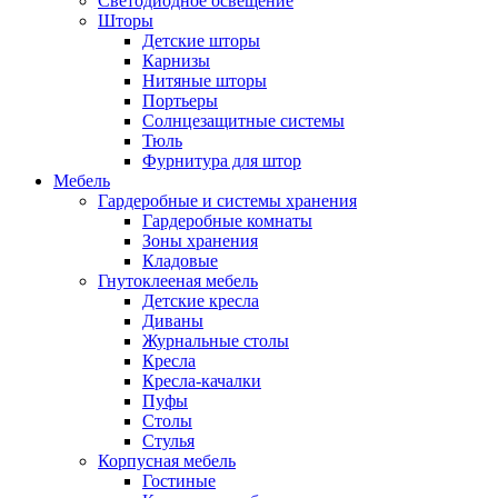
Светодиодное освещение
Шторы
Детские шторы
Карнизы
Нитяные шторы
Портьеры
Солнцезащитные системы
Тюль
Фурнитура для штор
Мебель
Гардеробные и системы хранения
Гардеробные комнаты
Зоны хранения
Кладовые
Гнутоклееная мебель
Детские кресла
Диваны
Журнальные столы
Кресла
Кресла-качалки
Пуфы
Столы
Стулья
Корпусная мебель
Гостиные