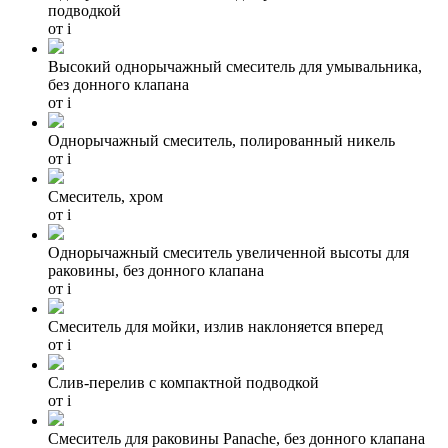
подводкой
от
i
Высокий однорычажный смеситель для умывальника,
без донного клапана
от
i
Однорычажный смеситель, полированный никель
от
i
Смеситель, хром
от
i
Однорычажный смеситель увеличенной высоты для
раковины, без донного клапана
от
i
Смеситель для мойки, излив наклоняется вперед
от
i
Слив-перелив с компактной подводкой
от
i
Смеситель для раковины Panache, без донного клапана