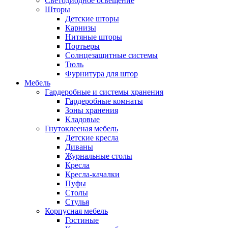
Светодиодное освещение
Шторы
Детские шторы
Карнизы
Нитяные шторы
Портьеры
Солнцезащитные системы
Тюль
Фурнитура для штор
Мебель
Гардеробные и системы хранения
Гардеробные комнаты
Зоны хранения
Кладовые
Гнутоклееная мебель
Детские кресла
Диваны
Журнальные столы
Кресла
Кресла-качалки
Пуфы
Столы
Стулья
Корпусная мебель
Гостиные