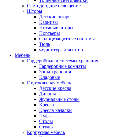
Точечные светильники
Светодиодное освещение
Шторы
Детские шторы
Карнизы
Нитяные шторы
Портьеры
Солнцезащитные системы
Тюль
Фурнитура для штор
Мебель
Гардеробные и системы хранения
Гардеробные комнаты
Зоны хранения
Кладовые
Гнутоклееная мебель
Детские кресла
Диваны
Журнальные столы
Кресла
Кресла-качалки
Пуфы
Столы
Стулья
Корпусная мебель