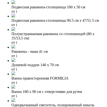
Подвесная раковина-столешница 100 х 50 см
от
i
Подвесная раковина-столешница 90.5 см х 47/51.5 см
от
i
Полувстраиваемая раковина со столешницей (80 x
35/53,5 см)
от
i
Раковина - чаша 41 см
от
i
Душевой поддон 140 x 70 см
от
i
Ванна правосторонняя FORMILIA
от
i
Ванна 180 х 90 см с отверстиями для ручек
от
i
Однорычажный смеситель, полированный никель