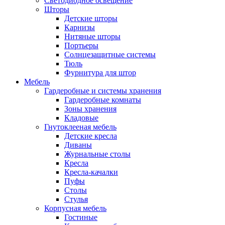
Светодиодное освещение
Шторы
Детские шторы
Карнизы
Нитяные шторы
Портьеры
Солнцезащитные системы
Тюль
Фурнитура для штор
Мебель
Гардеробные и системы хранения
Гардеробные комнаты
Зоны хранения
Кладовые
Гнутоклееная мебель
Детские кресла
Диваны
Журнальные столы
Кресла
Кресла-качалки
Пуфы
Столы
Стулья
Корпусная мебель
Гостиные