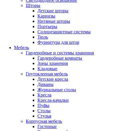
Светодиодное освещение
Шторы
Детские шторы
Карнизы
Нитяные шторы
Портьеры
Солнцезащитные системы
Тюль
Фурнитура для штор
Мебель
Гардеробные и системы хранения
Гардеробные комнаты
Зоны хранения
Кладовые
Гнутоклееная мебель
Детские кресла
Диваны
Журнальные столы
Кресла
Кресла-качалки
Пуфы
Столы
Стулья
Корпусная мебель
Гостиные