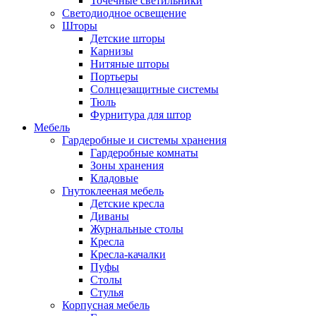
Точечные светильники
Светодиодное освещение
Шторы
Детские шторы
Карнизы
Нитяные шторы
Портьеры
Солнцезащитные системы
Тюль
Фурнитура для штор
Мебель
Гардеробные и системы хранения
Гардеробные комнаты
Зоны хранения
Кладовые
Гнутоклееная мебель
Детские кресла
Диваны
Журнальные столы
Кресла
Кресла-качалки
Пуфы
Столы
Стулья
Корпусная мебель