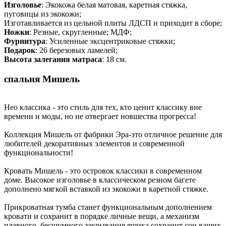
Изголовье
: Экокожа белая матовая, каретная стяжка,
пуговицы из экокожи;
Изготавливается из цельной плиты ЛДСП и приходит в сборе;
Ножки
: Резные, скругленные; МДФ;
Фурнитура
: Усиленные эксцентриковые стяжки;
Подарок
: 26 березовых ламелей;
Высота залегания матраса
: 18 см.
спальня Мишель
Нео классика - это стиль для тех, кто ценит классику вне
времени и моды, но не отвергает новшества прогресса!
Коллекция Мишель от фабрики Эра-это отличное решение для
любителей декоративных элементов и современной
функциональности!
Кровать Мишель - это островок классики в современном
доме. Высокое изголовье в классическом резном багете
дополнено мягкой вставкой из экокожи в каретной стяжке.
Прикроватная тумба станет функциональным дополнением
кровати и сохранит в порядке личные вещи, а механизм
плавного, бесшумного закрывания ящика сохранит сон ваших