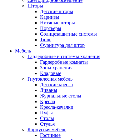
Светодиодное освещение
Шторы
Детские шторы
Карнизы
Нитяные шторы
Портьеры
Солнцезащитные системы
Тюль
Фурнитура для штор
Мебель
Гардеробные и системы хранения
Гардеробные комнаты
Зоны хранения
Кладовые
Гнутоклееная мебель
Детские кресла
Диваны
Журнальные столы
Кресла
Кресла-качалки
Пуфы
Столы
Стулья
Корпусная мебель
Гостиные