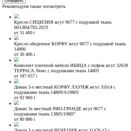
Рекомендуем также посмотреть
Кресло СИЦИЛИЯ жгут 9677 с подушкой ткань
603.804/702.202T
от 31 400
i
Кресло обеденное КОРФУ жгут 9677 с подушкой ткань
14806
от 30 406
i
Комплект плетеной мебели ИБИЦА с пуфом жгут 32639
ТЕРРАСА Люкс с подушками ткань 14805
от 187 057
i
Диван 3-х местный КОРФУ ЛАУНЖ жгут 31614 с
подушками ткань 14809/А19805
от 92 960
i
Диван 3х местный РИО-ГРАНДЕ жгут 9677 с
подушками ткань 13805/19807
от 80 886
i
Диван 3-х местный ВЕНЕЦИЯ жгут 31476-15 с