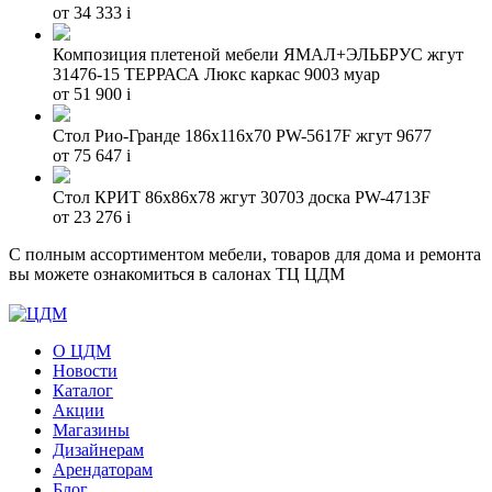
от 34 333
i
Композиция плетеной мебели ЯМАЛ+ЭЛЬБРУС жгут
31476-15 ТЕРРАСА Люкс каркас 9003 муар
от 51 900
i
Стол Рио-Гранде 186х116х70 PW-5617F жгут 9677
от 75 647
i
Стол КРИТ 86х86х78 жгут 30703 доска PW-4713F
от 23 276
i
С полным ассортиментом мебели, товаров для дома и ремонта
вы можете ознакомиться в салонах ТЦ ЦДМ
О ЦДМ
Новости
Каталог
Акции
Магазины
Дизайнерам
Арендаторам
Блог