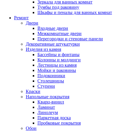
Зеркала для ванных комнат
Тумбы под раковину
Шкафы и пеналы для ванных комнат
Ремонт
Двери
Входные двери
Межкомнатные двери
Перегородки и стеновые панели
Декоративные штукатурки
Изделия из камня
Бассейны и фонтаны
Колонны и молдинги
Лестницы из камня
Мойки и раковины
Подоконники
Столешницы
Ступени
Краски
Напольные покрытия
Кварц-винил
Ламинат
Линолеум
Паркетная доска
Пробковые покрытия
Обои