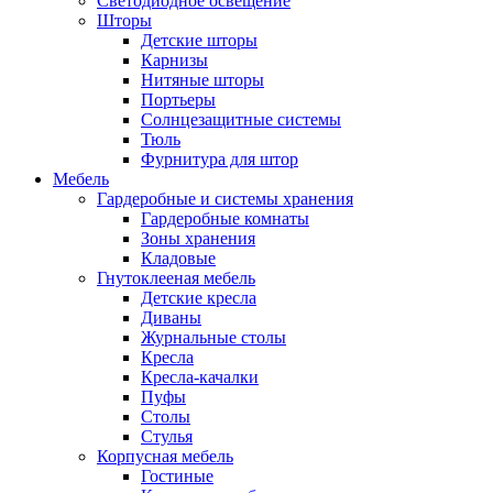
Светодиодное освещение
Шторы
Детские шторы
Карнизы
Нитяные шторы
Портьеры
Солнцезащитные системы
Тюль
Фурнитура для штор
Мебель
Гардеробные и системы хранения
Гардеробные комнаты
Зоны хранения
Кладовые
Гнутоклееная мебель
Детские кресла
Диваны
Журнальные столы
Кресла
Кресла-качалки
Пуфы
Столы
Стулья
Корпусная мебель
Гостиные