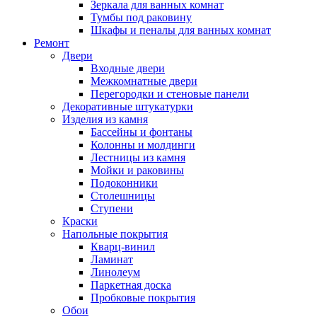
Зеркала для ванных комнат
Тумбы под раковину
Шкафы и пеналы для ванных комнат
Ремонт
Двери
Входные двери
Межкомнатные двери
Перегородки и стеновые панели
Декоративные штукатурки
Изделия из камня
Бассейны и фонтаны
Колонны и молдинги
Лестницы из камня
Мойки и раковины
Подоконники
Столешницы
Ступени
Краски
Напольные покрытия
Кварц-винил
Ламинат
Линолеум
Паркетная доска
Пробковые покрытия
Обои