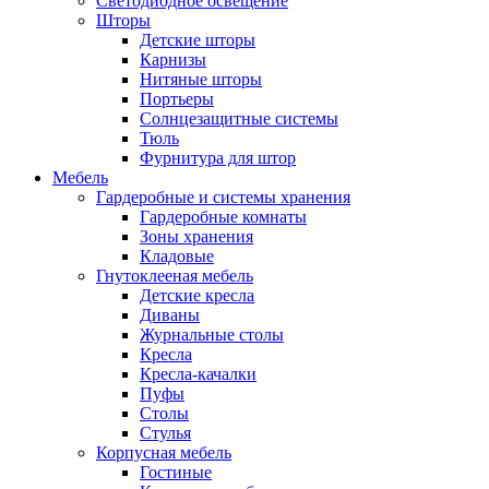
Светодиодное освещение
Шторы
Детские шторы
Карнизы
Нитяные шторы
Портьеры
Солнцезащитные системы
Тюль
Фурнитура для штор
Мебель
Гардеробные и системы хранения
Гардеробные комнаты
Зоны хранения
Кладовые
Гнутоклееная мебель
Детские кресла
Диваны
Журнальные столы
Кресла
Кресла-качалки
Пуфы
Столы
Стулья
Корпусная мебель
Гостиные