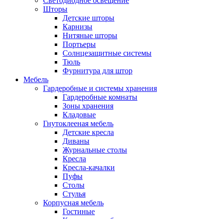
Светодиодное освещение
Шторы
Детские шторы
Карнизы
Нитяные шторы
Портьеры
Солнцезащитные системы
Тюль
Фурнитура для штор
Мебель
Гардеробные и системы хранения
Гардеробные комнаты
Зоны хранения
Кладовые
Гнутоклееная мебель
Детские кресла
Диваны
Журнальные столы
Кресла
Кресла-качалки
Пуфы
Столы
Стулья
Корпусная мебель
Гостиные