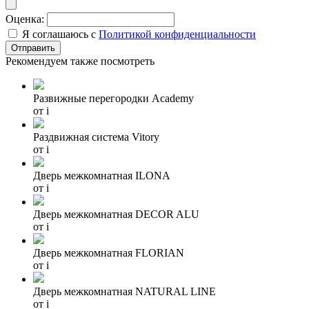
Оценка:
Я соглашаюсь с
Политикой конфиденциальности
Рекомендуем также посмотреть
Развижные перегородки Academy
от
i
Раздвижная система Vitory
от
i
Дверь межкомнатная ILONA
от
i
Дверь межкомнатная DECOR ALU
от
i
Дверь межкомнатная FLORIAN
от
i
Дверь межкомнатная NATURAL LINE
от
i