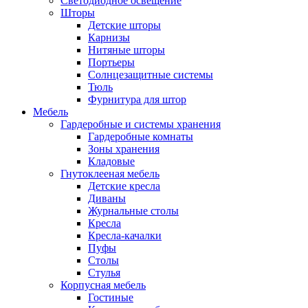
Светодиодное освещение
Шторы
Детские шторы
Карнизы
Нитяные шторы
Портьеры
Солнцезащитные системы
Тюль
Фурнитура для штор
Мебель
Гардеробные и системы хранения
Гардеробные комнаты
Зоны хранения
Кладовые
Гнутоклееная мебель
Детские кресла
Диваны
Журнальные столы
Кресла
Кресла-качалки
Пуфы
Столы
Стулья
Корпусная мебель
Гостиные