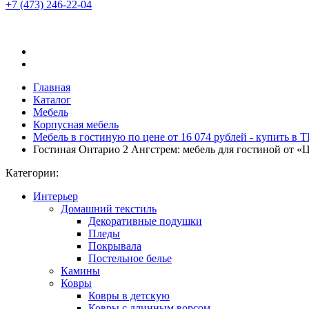
+7 (473)
246-22-04
Главная
Каталог
Мебель
Корпусная мебель
Мебель в гостиную по цене от 16 074 рублей - купить в
Гостиная Онтарио 2 Ангстрем: мебель для гостиной от 
Категории:
Интерьер
Домашний текстиль
Декоративные подушки
Пледы
Покрывала
Постельное белье
Камины
Ковры
Ковры в детскую
Ковры с длинным ворсом