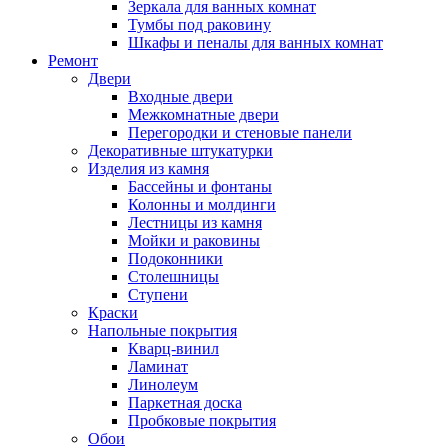
Зеркала для ванных комнат
Тумбы под раковину
Шкафы и пеналы для ванных комнат
Ремонт
Двери
Входные двери
Межкомнатные двери
Перегородки и стеновые панели
Декоративные штукатурки
Изделия из камня
Бассейны и фонтаны
Колонны и молдинги
Лестницы из камня
Мойки и раковины
Подоконники
Столешницы
Ступени
Краски
Напольные покрытия
Кварц-винил
Ламинат
Линолеум
Паркетная доска
Пробковые покрытия
Обои