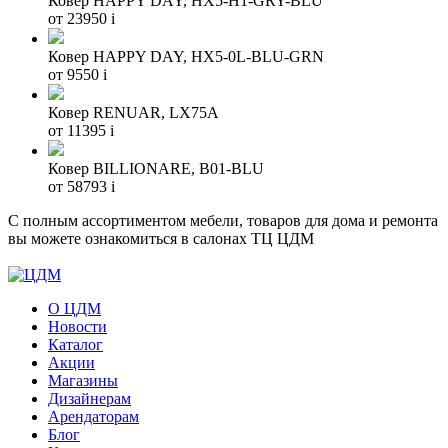
Ковер HAPPY DAY, HX5-H1-GRY-BLU
от 23950
i
Ковер HAPPY DAY, HX5-0L-BLU-GRN
от 9550
i
Ковер RENUAR, LX75A
от 11395
i
Ковер BILLIONARE, B01-BLU
от 58793
i
С полным ассортиментом мебели, товаров для дома и ремонта
вы можете ознакомиться в салонах ТЦ ЦДМ
О ЦДМ
Новости
Каталог
Акции
Магазины
Дизайнерам
Арендаторам
Блог