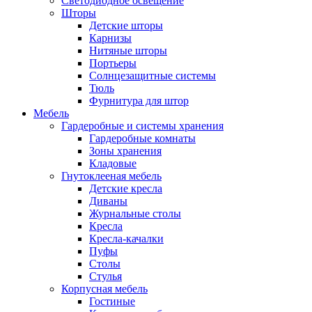
Светодиодное освещение
Шторы
Детские шторы
Карнизы
Нитяные шторы
Портьеры
Солнцезащитные системы
Тюль
Фурнитура для штор
Мебель
Гардеробные и системы хранения
Гардеробные комнаты
Зоны хранения
Кладовые
Гнутоклееная мебель
Детские кресла
Диваны
Журнальные столы
Кресла
Кресла-качалки
Пуфы
Столы
Стулья
Корпусная мебель
Гостиные