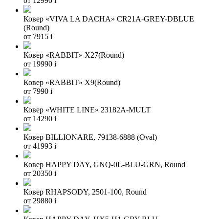
от 12990
i
Ковер «VIVA LA DACHA» CR21A-GREY-DBLUE
(Round)
от 7915
i
Ковер «RABBIT» X27(Round)
от 19990
i
Ковер «RABBIT» X9(Round)
от 7990
i
Ковер «WHITE LINE» 23182A-MULT
от 14290
i
Ковер BILLIONARE, 79138-6888 (Oval)
от 41993
i
Ковер HAPPY DAY, GNQ-0L-BLU-GRN, Round
от 20350
i
Ковер RHAPSODY, 2501-100, Round
от 29880
i