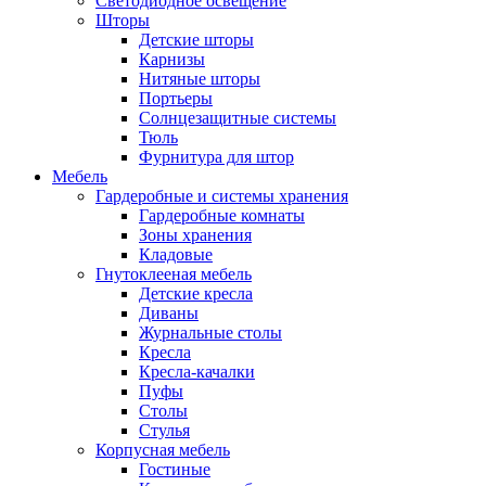
Светодиодное освещение
Шторы
Детские шторы
Карнизы
Нитяные шторы
Портьеры
Солнцезащитные системы
Тюль
Фурнитура для штор
Мебель
Гардеробные и системы хранения
Гардеробные комнаты
Зоны хранения
Кладовые
Гнутоклееная мебель
Детские кресла
Диваны
Журнальные столы
Кресла
Кресла-качалки
Пуфы
Столы
Стулья
Корпусная мебель
Гостиные