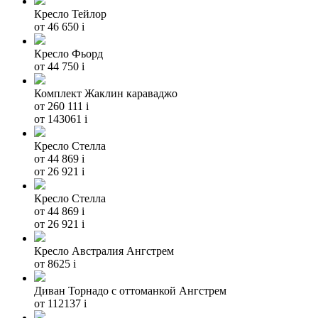
Кресло Тейлор
от 46 650
i
Кресло Фьорд
от 44 750
i
Комплект Жаклин караваджо
от 260 111
i
от 143061
i
Кресло Стелла
от 44 869
i
от 26 921
i
Кресло Стелла
от 44 869
i
от 26 921
i
Кресло Австралия Ангстрем
от 8625
i
Диван Торнадо с оттоманкой Ангстрем
от 112137
i