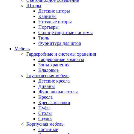
Светодиодное освещение
Шторы
Детские шторы
Карнизы
Нитяные шторы
Портьеры
Солнцезащитные системы
Тюль
Фурнитура для штор
Мебель
Гардеробные и системы хранения
Гардеробные комнаты
Зоны хранения
Кладовые
Гнутоклееная мебель
Детские кресла
Диваны
Журнальные столы
Кресла
Кресла-качалки
Пуфы
Столы
Стулья
Корпусная мебель
Гостиные