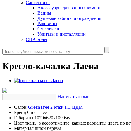
Сантехника
Аксессуары для ванных комнат
Ванны
Душевые кабины и ограждения
Раковины
Смесители
Унитазы и инсталляции
СПА-зоны
Кресло-качалка Лаена
Написать отзыв
Салон
GreenTree
2 этаж ТЦ ЦДМ
Бренд
GreenTree
Габариты
1070х620х1090мм.
Цвет
ткань: в ассортименте, каркас: варианты цвета по к
Материал
шпон березы