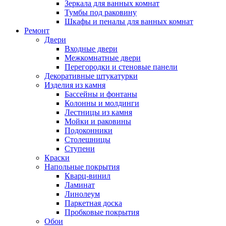
Зеркала для ванных комнат
Тумбы под раковину
Шкафы и пеналы для ванных комнат
Ремонт
Двери
Входные двери
Межкомнатные двери
Перегородки и стеновые панели
Декоративные штукатурки
Изделия из камня
Бассейны и фонтаны
Колонны и молдинги
Лестницы из камня
Мойки и раковины
Подоконники
Столешницы
Ступени
Краски
Напольные покрытия
Кварц-винил
Ламинат
Линолеум
Паркетная доска
Пробковые покрытия
Обои