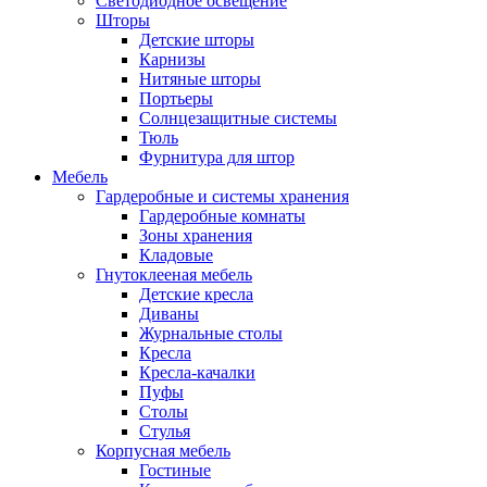
Светодиодное освещение
Шторы
Детские шторы
Карнизы
Нитяные шторы
Портьеры
Солнцезащитные системы
Тюль
Фурнитура для штор
Мебель
Гардеробные и системы хранения
Гардеробные комнаты
Зоны хранения
Кладовые
Гнутоклееная мебель
Детские кресла
Диваны
Журнальные столы
Кресла
Кресла-качалки
Пуфы
Столы
Стулья
Корпусная мебель
Гостиные