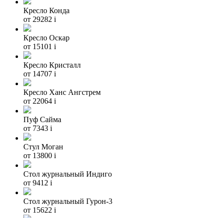
Кресло Конда
от 29282
i
Кресло Оскар
от 15101
i
Кресло Кристалл
от 14707
i
Кресло Ханс Ангстрем
от 22064
i
Пуф Сайма
от 7343
i
Стул Моган
от 13800
i
Стол журнальный Индиго
от 9412
i
Стол журнальный Гурон-3
от 15622
i