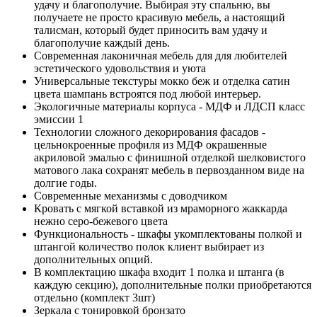
удачу и благополучие. Выбирая эту спальню, вы
получаете не просто красивую мебель, а настоящий
талисман, который будет приносить вам удачу и
благополучие каждый день.
Современная лаконичная мебель для для любителей
эстетического удовольствия и уюта
Универсальные текстуры мокко беж и отделка сатин
цвета шампань встроятся под любой интерьер.
Экологичные материалы корпуса - МДФ и ЛДСП класс
эмиссии 1
Технологии сложного декорирования фасадов -
цельнокроенные профиля из МДФ окрашенные
акриловой эмалью с финишной отделкой шелковистого
матового лака сохранят мебель в первозданном виде на
долгие годы.
Современные механизмы с доводчиком
Кровать с мягкой вставкой из мраморного жаккарда
нежно серо-бежевого цвета
Функциональность - шкафы укомплектованы полкой и
штангой количество полок клиент выбирает из
дополнительных опций.
В комплектацию шкафа входит 1 полка и штанга (в
каждую секцию), дополнительные полки приобретаются
отдельно (комплект 3шт)
Зеркала с тонировкой бронзато