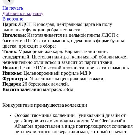
На печать
Добавить в корзину
В корзине
Царги
: ЛДСП Kronospan, центральная царга на полу
выполняет функцию ребра жесткости;
Изголовье
: Изготавливается из цельной плиты ЛДСП с
багетом из ППУ сатин шампань, с декором в форме бутона
цветка, приходит в сборе;
Ткань
: Мраморный жаккард. Вариант ткани один,
стандартный. Цветовая палитра ткани мягкой обивки может
незначительно отличаться и зависит от партии ткани;
Ножки
: Резные ПУ высокой плотности, цвет сатин шампань
Изножье
: Цельнокроенный профиль МДФ
Фурнитура
: Усиленные эксцентриковые стяжки;
Подарок
26 березовых ламелей.
Высота
залегания
матраса
: 23см
Конкурентные преимущества коллекции
Особая изюминка коллекции - уникальный дизайн от
дизайнеров из самых модных домов Van Cleef дизайн
Alhambra представлен в виде повторяющегося сочетания
четырехлистного клевера талисман, который означает