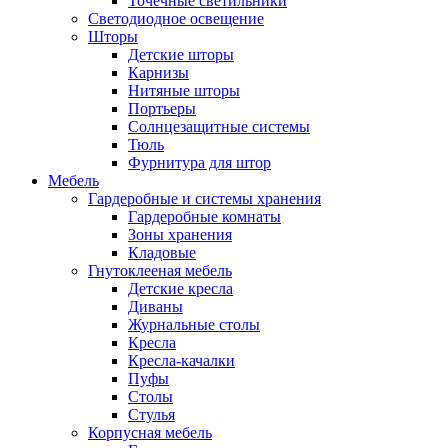
Точечные светильники
Светодиодное освещение
Шторы
Детские шторы
Карнизы
Нитяные шторы
Портьеры
Солнцезащитные системы
Тюль
Фурнитура для штор
Мебель
Гардеробные и системы хранения
Гардеробные комнаты
Зоны хранения
Кладовые
Гнутоклееная мебель
Детские кресла
Диваны
Журнальные столы
Кресла
Кресла-качалки
Пуфы
Столы
Стулья
Корпусная мебель