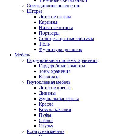
Точечные светильники
Светодиодное освещение
Шторы
Детские шторы
Карнизы
Нитяные шторы
Портьеры
Солнцезащитные системы
Тюль
Фурнитура для штор
Мебель
Гардеробные и системы хранения
Гардеробные комнаты
Зоны хранения
Кладовые
Гнутоклееная мебель
Детские кресла
Диваны
Журнальные столы
Кресла
Кресла-качалки
Пуфы
Столы
Стулья
Корпусная мебель