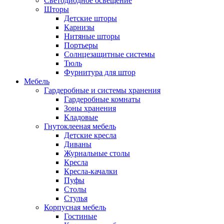
Светодиодное освещение
Шторы
Детские шторы
Карнизы
Нитяные шторы
Портьеры
Солнцезащитные системы
Тюль
Фурнитура для штор
Мебель
Гардеробные и системы хранения
Гардеробные комнаты
Зоны хранения
Кладовые
Гнутоклееная мебель
Детские кресла
Диваны
Журнальные столы
Кресла
Кресла-качалки
Пуфы
Столы
Стулья
Корпусная мебель
Гостиные