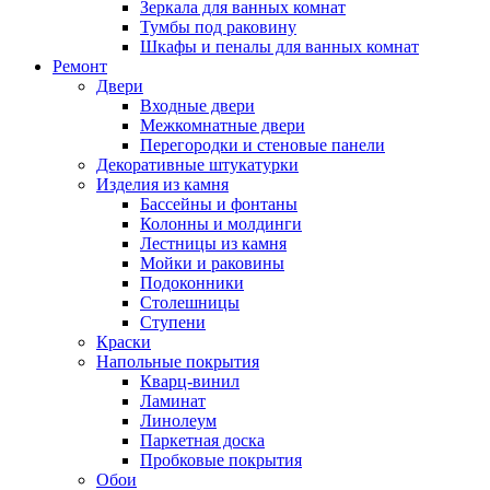
Зеркала для ванных комнат
Тумбы под раковину
Шкафы и пеналы для ванных комнат
Ремонт
Двери
Входные двери
Межкомнатные двери
Перегородки и стеновые панели
Декоративные штукатурки
Изделия из камня
Бассейны и фонтаны
Колонны и молдинги
Лестницы из камня
Мойки и раковины
Подоконники
Столешницы
Ступени
Краски
Напольные покрытия
Кварц-винил
Ламинат
Линолеум
Паркетная доска
Пробковые покрытия
Обои