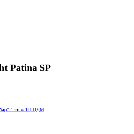
ht Patina SP
бар"
1 этаж ТЦ ЦДМ