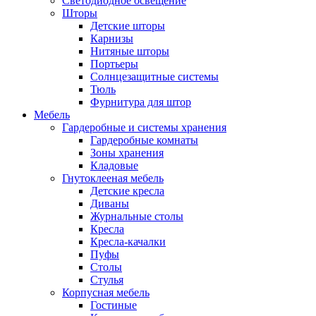
Светодиодное освещение
Шторы
Детские шторы
Карнизы
Нитяные шторы
Портьеры
Солнцезащитные системы
Тюль
Фурнитура для штор
Мебель
Гардеробные и системы хранения
Гардеробные комнаты
Зоны хранения
Кладовые
Гнутоклееная мебель
Детские кресла
Диваны
Журнальные столы
Кресла
Кресла-качалки
Пуфы
Столы
Стулья
Корпусная мебель
Гостиные