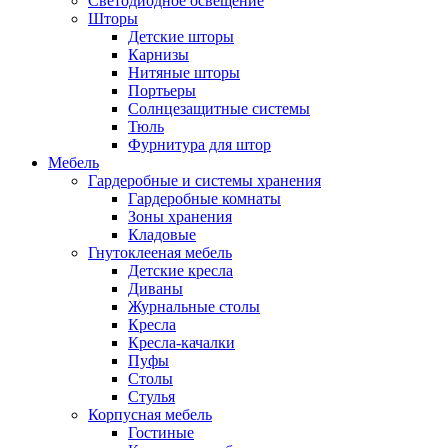
Светодиодное освещение
Шторы
Детские шторы
Карнизы
Нитяные шторы
Портьеры
Солнцезащитные системы
Тюль
Фурнитура для штор
Мебель
Гардеробные и системы хранения
Гардеробные комнаты
Зоны хранения
Кладовые
Гнутоклееная мебель
Детские кресла
Диваны
Журнальные столы
Кресла
Кресла-качалки
Пуфы
Столы
Стулья
Корпусная мебель
Гостиные