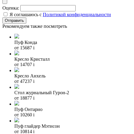
Оценка:
Я соглашаюсь с
Политикой конфиденциальности
Рекомендуем также посмотреть
Пуф Конда
от 15687
i
Кресло Кристалл
от 14707
i
Кресло Анхель
от 47237
i
Стол журнальный Гурон-2
от 18877
i
Пуф Онтарио
от 10260
i
Пуф глайдер Мэтисон
от 10814
i