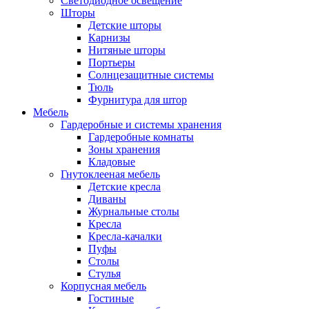
Светодиодное освещение
Шторы
Детские шторы
Карнизы
Нитяные шторы
Портьеры
Солнцезащитные системы
Тюль
Фурнитура для штор
Мебель
Гардеробные и системы хранения
Гардеробные комнаты
Зоны хранения
Кладовые
Гнутоклееная мебель
Детские кресла
Диваны
Журнальные столы
Кресла
Кресла-качалки
Пуфы
Столы
Стулья
Корпусная мебель
Гостиные