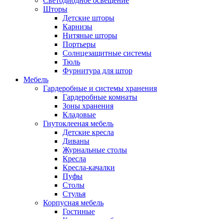
Светодиодное освещение
Шторы
Детские шторы
Карнизы
Нитяные шторы
Портьеры
Солнцезащитные системы
Тюль
Фурнитура для штор
Мебель
Гардеробные и системы хранения
Гардеробные комнаты
Зоны хранения
Кладовые
Гнутоклееная мебель
Детские кресла
Диваны
Журнальные столы
Кресла
Кресла-качалки
Пуфы
Столы
Стулья
Корпусная мебель
Гостиные