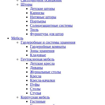
Светодиодное освещение
Шторы
Детские шторы
Карнизы
Нитяные шторы
Портьеры
Солнцезащитные системы
Тюль
Фурнитура для штор
Мебель
Гардеробные и системы хранения
Гардеробные комнаты
Зоны хранения
Кладовые
Гнутоклееная мебель
Детские кресла
Диваны
Журнальные столы
Кресла
Кресла-качалки
Пуфы
Столы
Стулья
Корпусная мебель
Гостиные