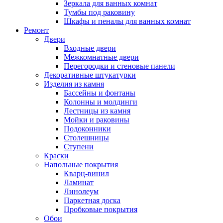
Зеркала для ванных комнат
Тумбы под раковину
Шкафы и пеналы для ванных комнат
Ремонт
Двери
Входные двери
Межкомнатные двери
Перегородки и стеновые панели
Декоративные штукатурки
Изделия из камня
Бассейны и фонтаны
Колонны и молдинги
Лестницы из камня
Мойки и раковины
Подоконники
Столешницы
Ступени
Краски
Напольные покрытия
Кварц-винил
Ламинат
Линолеум
Паркетная доска
Пробковые покрытия
Обои