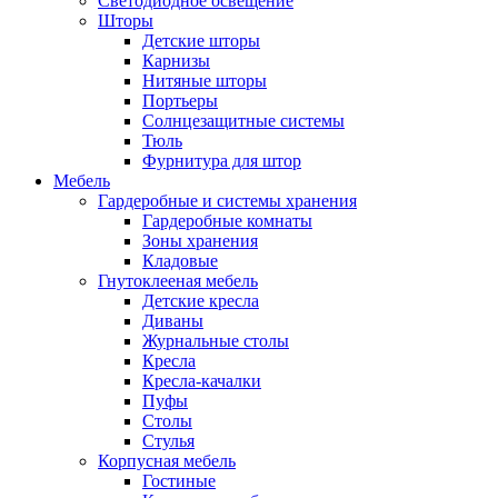
Светодиодное освещение
Шторы
Детские шторы
Карнизы
Нитяные шторы
Портьеры
Солнцезащитные системы
Тюль
Фурнитура для штор
Мебель
Гардеробные и системы хранения
Гардеробные комнаты
Зоны хранения
Кладовые
Гнутоклееная мебель
Детские кресла
Диваны
Журнальные столы
Кресла
Кресла-качалки
Пуфы
Столы
Стулья
Корпусная мебель
Гостиные