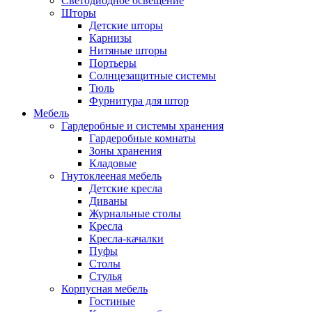
Светодиодное освещение
Шторы
Детские шторы
Карнизы
Нитяные шторы
Портьеры
Солнцезащитные системы
Тюль
Фурнитура для штор
Мебель
Гардеробные и системы хранения
Гардеробные комнаты
Зоны хранения
Кладовые
Гнутоклееная мебель
Детские кресла
Диваны
Журнальные столы
Кресла
Кресла-качалки
Пуфы
Столы
Стулья
Корпусная мебель
Гостиные