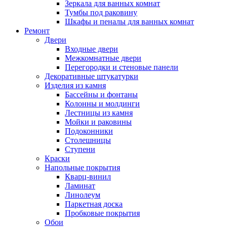
Зеркала для ванных комнат
Тумбы под раковину
Шкафы и пеналы для ванных комнат
Ремонт
Двери
Входные двери
Межкомнатные двери
Перегородки и стеновые панели
Декоративные штукатурки
Изделия из камня
Бассейны и фонтаны
Колонны и молдинги
Лестницы из камня
Мойки и раковины
Подоконники
Столешницы
Ступени
Краски
Напольные покрытия
Кварц-винил
Ламинат
Линолеум
Паркетная доска
Пробковые покрытия
Обои