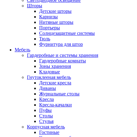
Светодиодное освещение
Шторы
Детские шторы
Карнизы
Нитяные шторы
Портьеры
Солнцезащитные системы
Тюль
Фурнитура для штор
Мебель
Гардеробные и системы хранения
Гардеробные комнаты
Зоны хранения
Кладовые
Гнутоклееная мебель
Детские кресла
Диваны
Журнальные столы
Кресла
Кресла-качалки
Пуфы
Столы
Стулья
Корпусная мебель
Гостиные