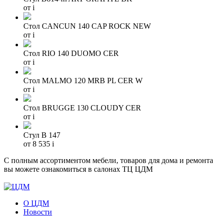
от
i
Стол CANCUN 140 CAP ROCK NEW
от
i
Стол RIO 140 DUOMO CER
от
i
Стол MALMO 120 MRB PL CER W
от
i
Стол BRUGGE 130 CLOUDY CER
от
i
Стул B 147
от 8 535
i
С полным ассортиментом мебели, товаров для дома и ремонта
вы можете ознакомиться в салонах ТЦ ЦДМ
О ЦДМ
Новости