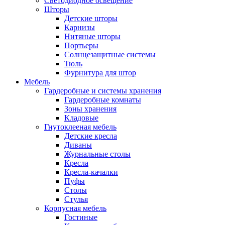
Светодиодное освещение
Шторы
Детские шторы
Карнизы
Нитяные шторы
Портьеры
Солнцезащитные системы
Тюль
Фурнитура для штор
Мебель
Гардеробные и системы хранения
Гардеробные комнаты
Зоны хранения
Кладовые
Гнутоклееная мебель
Детские кресла
Диваны
Журнальные столы
Кресла
Кресла-качалки
Пуфы
Столы
Стулья
Корпусная мебель
Гостиные