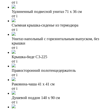
от
i
Удлиненный подвесной унитаз 71 x 36 см
от
i
Съемная крышка-сиденье из термодюра
от
i
Унитаз напольный с горизонтальным выпуском, без
крышки
от
i
Крышка-биде C3-225
от
i
Правосторонний полотенцедержатель
от
i
Раковина-чаша 41 х 41 см
от
i
Душевой поддон 140 x 90 см
от
i