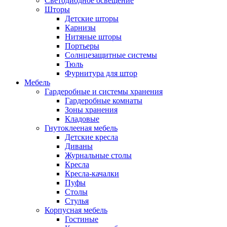
Светодиодное освещение
Шторы
Детские шторы
Карнизы
Нитяные шторы
Портьеры
Солнцезащитные системы
Тюль
Фурнитура для штор
Мебель
Гардеробные и системы хранения
Гардеробные комнаты
Зоны хранения
Кладовые
Гнутоклееная мебель
Детские кресла
Диваны
Журнальные столы
Кресла
Кресла-качалки
Пуфы
Столы
Стулья
Корпусная мебель
Гостиные