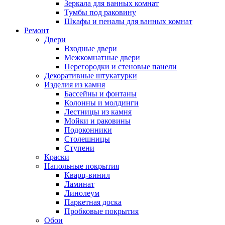
Зеркала для ванных комнат
Тумбы под раковину
Шкафы и пеналы для ванных комнат
Ремонт
Двери
Входные двери
Межкомнатные двери
Перегородки и стеновые панели
Декоративные штукатурки
Изделия из камня
Бассейны и фонтаны
Колонны и молдинги
Лестницы из камня
Мойки и раковины
Подоконники
Столешницы
Ступени
Краски
Напольные покрытия
Кварц-винил
Ламинат
Линолеум
Паркетная доска
Пробковые покрытия
Обои