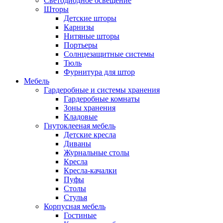
Светодиодное освещение
Шторы
Детские шторы
Карнизы
Нитяные шторы
Портьеры
Солнцезащитные системы
Тюль
Фурнитура для штор
Мебель
Гардеробные и системы хранения
Гардеробные комнаты
Зоны хранения
Кладовые
Гнутоклееная мебель
Детские кресла
Диваны
Журнальные столы
Кресла
Кресла-качалки
Пуфы
Столы
Стулья
Корпусная мебель
Гостиные