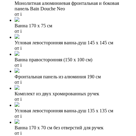
Монолитная алюминиевая фронтальная и боковая
панель Bain Douche Neo
от
i
Baнна 170 x 75 cм
от
i
Угловая левосторонняя ванна-душ 145 х 145 см
от
i
Ванна правосторонняя (150 х 100 см)
от
i
Фронтальная панель из алюминия 190 см
от
i
Комплект из двух хромированных ручек
от
i
Угловая левосторонняя ванна-душ 135 х 135 см
от
i
Ванна 170 х 70 см без отверстий для ручек
от
i