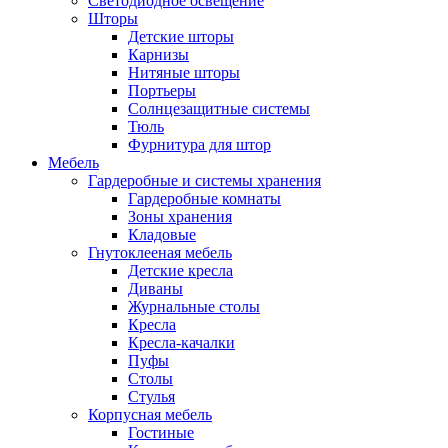
Светодиодное освещение
Шторы
Детские шторы
Карнизы
Нитяные шторы
Портьеры
Солнцезащитные системы
Тюль
Фурнитура для штор
Мебель
Гардеробные и системы хранения
Гардеробные комнаты
Зоны хранения
Кладовые
Гнутоклееная мебель
Детские кресла
Диваны
Журнальные столы
Кресла
Кресла-качалки
Пуфы
Столы
Стулья
Корпусная мебель
Гостиные