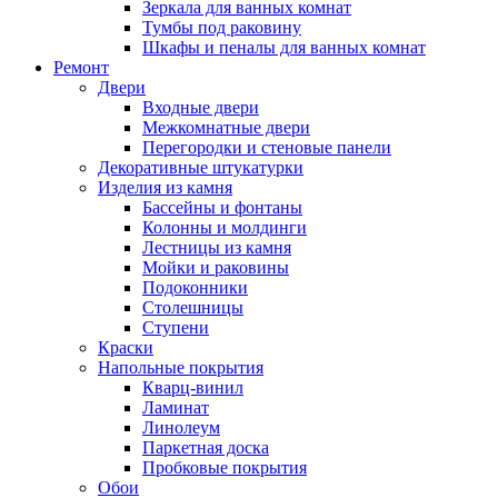
Зеркала для ванных комнат
Тумбы под раковину
Шкафы и пеналы для ванных комнат
Ремонт
Двери
Входные двери
Межкомнатные двери
Перегородки и стеновые панели
Декоративные штукатурки
Изделия из камня
Бассейны и фонтаны
Колонны и молдинги
Лестницы из камня
Мойки и раковины
Подоконники
Столешницы
Ступени
Краски
Напольные покрытия
Кварц-винил
Ламинат
Линолеум
Паркетная доска
Пробковые покрытия
Обои