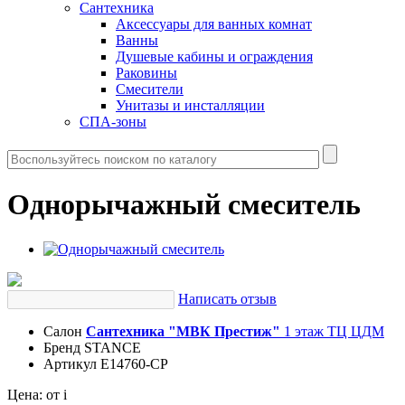
Сантехника
Аксессуары для ванных комнат
Ванны
Душевые кабины и ограждения
Раковины
Смесители
Унитазы и инсталляции
СПА-зоны
Однорычажный смеситель
Написать отзыв
Салон
Сантехника "МВК Престиж"
1 этаж ТЦ ЦДМ
Бренд
STANCE
Артикул
E14760-CP
Цена:
от
i